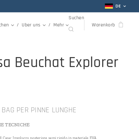
DE
Suchen
chen
Uber uns
Mehr
Warenkorb
sa Beuchat Explorer
 BAG PER PINNE LUNGHE
HE TECNICHE
l Case: Involucro posteriore semi rigido in materiale EVA