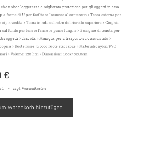
che unisce leggerezza e migliorata protezione per gli oggetti in essa
ip a forma di U per facilitare l’accesso al contenuto > Tasca esterna per
zip rivestita > Tasca in rete sul retro del risvolto superiore > Cinghia
a sul fondo per tenere ferme le pinne lunghe > 2 cinghie di tenuta per
ltri oggetti > Tracolla > Maniglia per il trasporto su ciascun lato >
copica > Ruote rosse: blocco ruote staccabile > Materiale: nylon/PVC
nari > Volume: 120 litri > Dimensioni: 100x40x30cm
0
€
St.
zzgl. Versandkosten
um Warenkorb hinzufügen