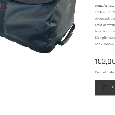
termoformato, 
contenuti. > Z
documenti con 
rossa di tenut
la muta o gli a
Maniglia teles
600 e 1000 de
152,0
Preis inkl. Mw
Z