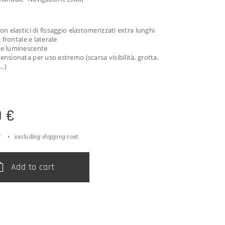
on elastici di fissaggio elastomerizzati extra lunghi
à frontale e laterale
e luminescente
nsionata per uso estremo (scarsa visibilità, grotta,
…)
0
€
T
excluding shipping cost
Add to cart