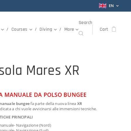
EN
Search
Courses
Diving
More
Cart
sola Mares XR
A MANUALE DA POLSO BUNGEE
 manuale bungee
fa parte della nuova linea
XR
icata a chi vuole avvicinarsi alle immersioni tecniche.
TICHE PRINCIPALI
manuale- Navigazione (Nord)
manuale- Navigazione (Sud)