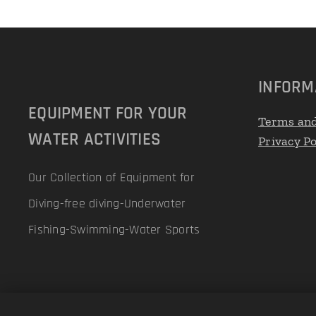
INFORM
EQUIPMENT FOR YOUR
Terms and
WATER ACTIVITIES
Privacy Po
Our Collection of Equipment for
Diving-free diving-Underwater
Fishing-Swimming-Water Sports