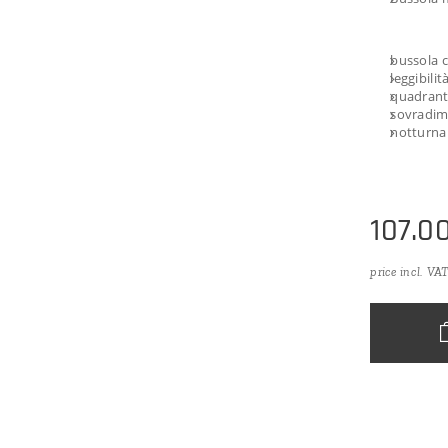
bussola c
leggibilit
quadrant
sovradime
notturna
107.0
price incl. VA