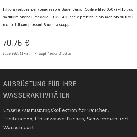
Filtro a carboni per compressore Bauer Junior Codice filtro 05679-410 può
sostituire anche il modello 59183-410 che è preferibile sia montato su tutti i
modelli di compressori Bauer a scoppio
70,76
€
Preis inkl. MwSt.
zzgl. Versandkosten
AUSRÜSTUNG FÜR IHRE
WASSERAKTIVITÄTEN
Unsere Ausrüstungskollektion für Tauchen,
Freitauchen, Unterwasserfischen, Schwimmen und
Wassersport