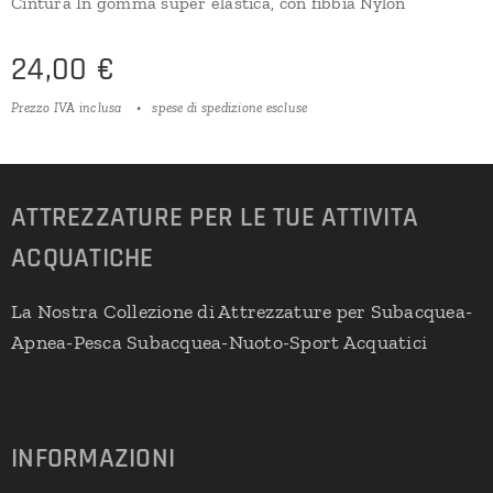
Cintura In gomma super elastica, con fibbia Nylon
24,00
€
Prezzo IVA inclusa
spese di spedizione escluse
ATTREZZATURE PER LE TUE ATTIVITA
ACQUATICHE
La Nostra Collezione di Attrezzature per Subacquea-
Apnea-Pesca Subacquea-Nuoto-Sport Acquatici
INFORMAZIONI