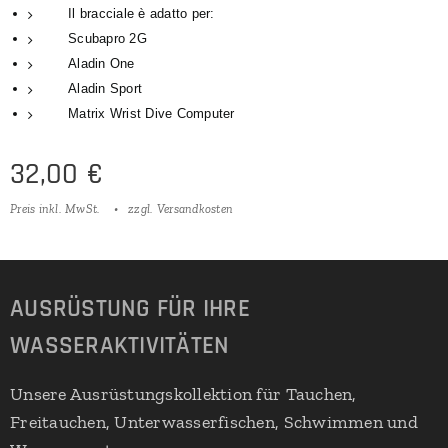
Il bracciale è adatto per:
Scubapro 2G
Aladin One
Aladin Sport
Matrix Wrist Dive Computer
32,00
€
Preis inkl. MwSt.
zzgl. Versandkosten
AUSRÜSTUNG FÜR IHRE
WASSERAKTIVITÄTEN
Unsere Ausrüstungskollektion für Tauchen,
Freitauchen, Unterwasserfischen, Schwimmen und