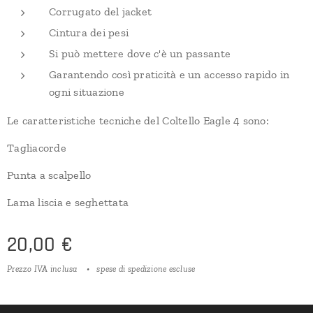
Corrugato del jacket
Cintura dei pesi
Si può mettere dove c'è un passante
Garantendo così praticità e un accesso rapido in
ogni situazione
Le caratteristiche tecniche del Coltello Eagle 4 sono:
Tagliacorde
Punta a scalpello
Lama liscia e seghettata
20,00
€
Prezzo IVA inclusa
spese di spedizione escluse