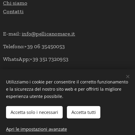
Chi siamo
Contatti
E-mail:
info@pellicanomare.it
Telefono:+39 06 35450053
WhatsApp;+39 351 7320953
Utilizziamo i cookie per consentire il corretto funzionamento
Powered by Pellicano Mare
Cookies
e la sicurezza del nostro sito web e per offrirti la migliore
esperienza utente possibile.
Lingue
Italiano
English
Deutsch
Accetta solo i necessari
Accetta tutti
Aggiungi al carrello
Apri le impostazioni avanzate