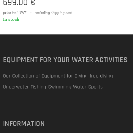
699.00
€
price incl. VAT
excluding shipping cost
In stock
EQUIPMENT FOR YOUR WATER ACTIVITIES
Our Collection of Equipment for Diving-free diving-
Underwater Fishing-Swimming-Water Sports
INFORMATION