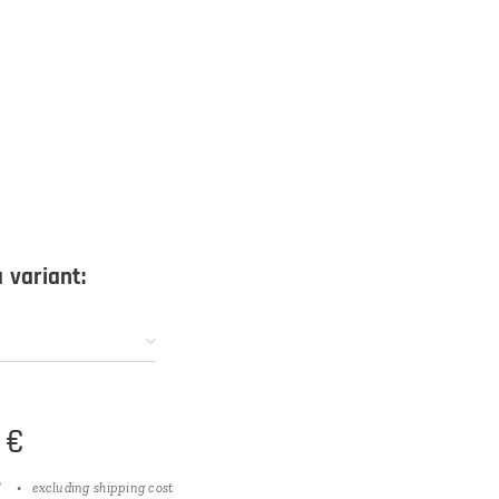
 variant:
€
T
excluding shipping cost