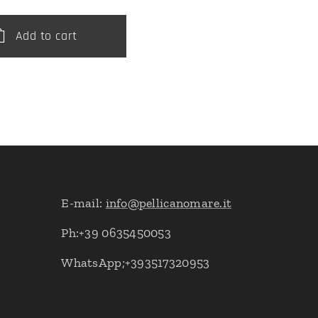
Add to cart
E-mail:
info@pellicanomare.it
Ph:+39 0635450053
WhatsApp;+393517320953