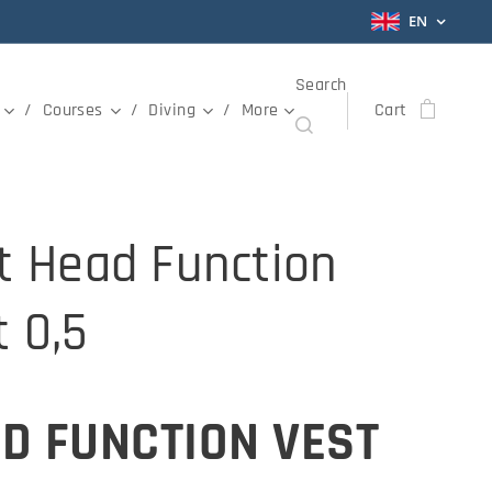
EN
Search
Courses
Diving
More
Cart
et Head Function
t 0,5
D FUNCTION VEST