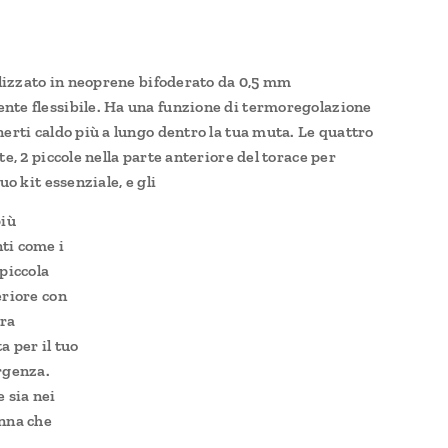
ealizzato in neoprene bifoderato da 0,5 mm
te flessibile. Ha una funzione di termoregolazione
erti caldo più a lungo dentro la tua muta. Le quattro
te, 2 piccole nella parte anteriore del torace per
tuo kit essenziale, e gli
più
ti come i
piccola
eriore con
ura
a per il tuo
rgenza.
 sia nei
nna che