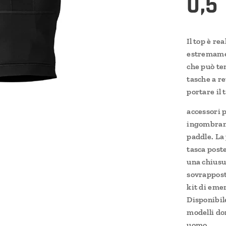
0,5
Il top è r
estremamen
che può ten
tasche a re
portare il 
accessori 
ingombran
paddle. La 
tasca post
una chius
sovrappost
kit di eme
Disponibile
modelli do
uomo.