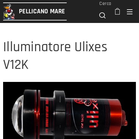
Cerca
PELLICANO
MARE
Illuminatore Ulixes
V12K