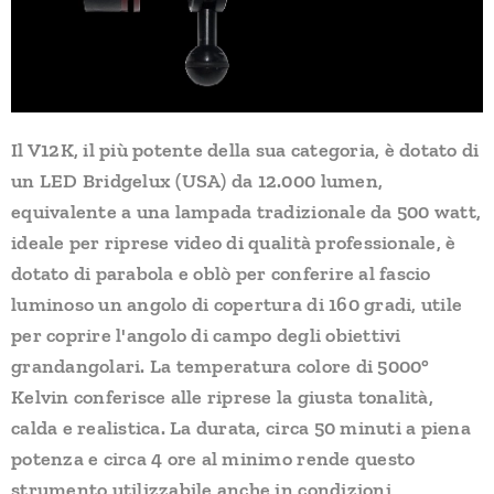
Il V12K, il più potente della sua categoria, è dotato di
un LED Bridgelux (USA) da 12.000 lumen,
equivalente a una lampada tradizionale da 500 watt,
ideale per riprese video di qualità professionale, è
dotato di parabola e oblò per conferire al fascio
luminoso un angolo di copertura di 160 gradi, utile
per coprire l'angolo di campo degli obiettivi
grandangolari. La temperatura colore di 5000°
Kelvin conferisce alle riprese la giusta tonalità,
calda e realistica. La durata, circa 50 minuti a piena
potenza e circa 4 ore al minimo rende questo
strumento utilizzabile anche in condizioni