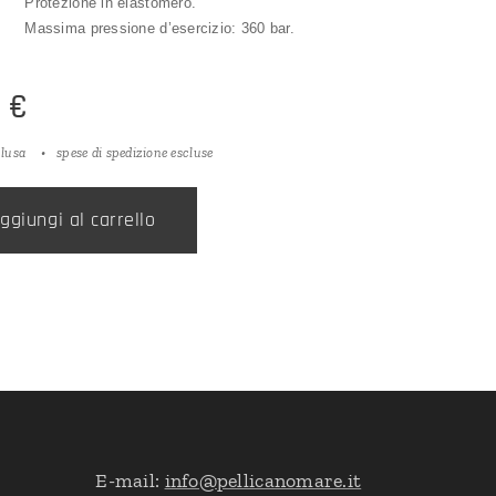
Protezione in elastomero.
Massima pressione d’esercizio: 360 bar.
0
€
clusa
spese di spedizione escluse
ggiungi al carrello
E-mail:
info@pellicanomare.it