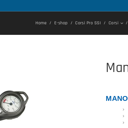
Home
E-shop
Corsi Pro SSI
Corsi
Man
MANO