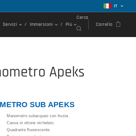
IT
Cerca
Servizi
Immersioni
Più
Carrello
ometro Apeks
METRO SUB APEKS
Manometro subacqueo con frusta.
Cassa in ottone nichelato.
Quadrante fluorescente.