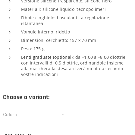
Versioni: silicone trasparente, silicone nero
Materiali: silicone liquido, tecnopolimeri
Fibbie cinghiolo: basculanti, a regolazione
istantanea
Vomule interno: ridotto
Dimensioni cerchietto: 157 x 70 mm
Peso: 175 g
Lenti graduate (optional)
: da –1.00 a –8.00 diottrie
con intervalli di 0.5 diottrie, ordinandole insieme
alla maschera la stesa arriverà montata secondo
vostre indicazioni
Choose a variant:
Colore