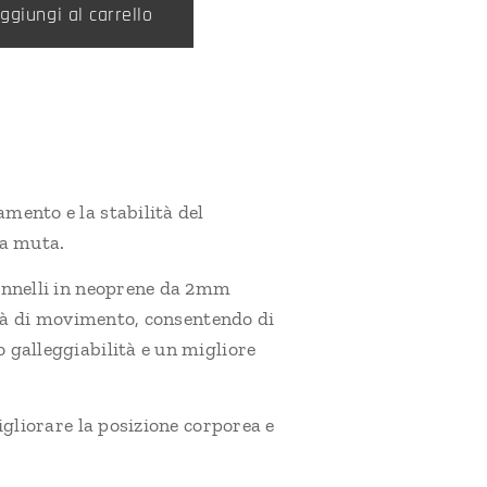
ggiungi al carrello
mento e la stabilità del
la muta.
pannelli in neoprene da 2mm
ertà di movimento, consentendo di
 galleggiabilità e un migliore
igliorare la posizione corporea e