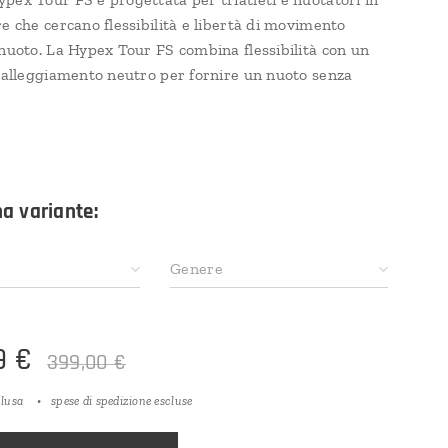
e che cercano flessibilità e libertà di movimento
 nuoto. La Hypex Tour FS combina flessibilità con un
 galleggiamento neutro per fornire un nuoto senza
na variante:
Genere
9
€
399,00
€
clusa
spese di spedizione escluse