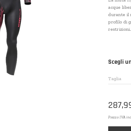
acque liber
durante il
profilo di
restrizioni.
Scegli u
Taglia
287,9
Prezzo IVA in