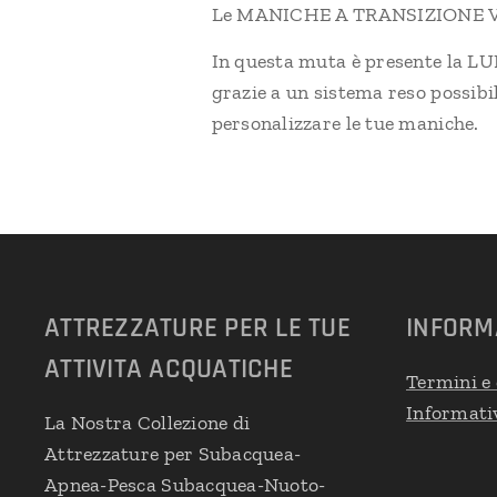
Le MANICHE A TRANSIZIONE VEL
In questa muta è presente l
grazie a un sistema reso possibil
personalizzare le tue maniche.
ATTREZZATURE PER LE TUE
INFORM
ATTIVITA ACQUATICHE
Termini e 
Informativ
La Nostra Collezione di
Attrezzature per Subacquea-
Apnea-Pesca Subacquea-Nuoto-