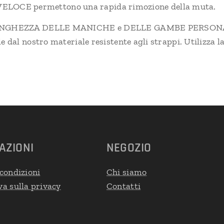
OCE permettono una rapida rimozione della muta.
a LUNGHEZZA DELLE MANICHE e DELLE GAMBE PERSONAL
e dal nostro materiale resistente agli strappi. Utilizza 
AZIONI
NEGOZIO
condizioni
Chi siamo
a sulla privacy
Contatti