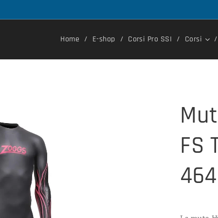
Home
E-shop
Corsi Pro SSI
Corsi
Mut
FS 
464
La muta Hy