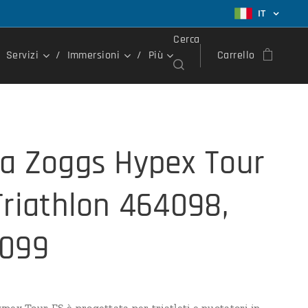
IT
Cerca
Servizi
Immersioni
Più
Carrello
a Zoggs Hypex Tour
Triathlon 464098,
099
pex Tour FS è progettata per triatleti e nuotatori in