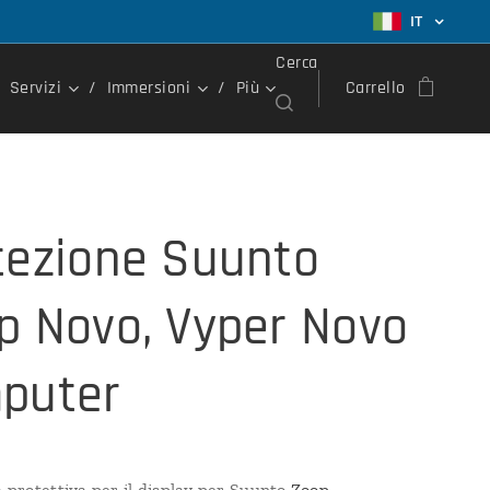
IT
Cerca
Servizi
Immersioni
Più
Carrello
tezione Suunto
p Novo, Vyper Novo
puter
a protettiva per il display per Suunto
Zoop