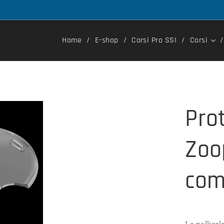
Home
E-shop
Corsi Pro SSI
Corsi
Pro
Zoo
com
La pellicol