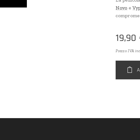
Novo
e
Vy
compromett
19,90
Prezzo IVA in
A