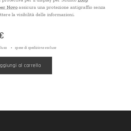
per Novo
assicura una protezione antigraffio senza
ere la visibilità delle informazioni.
€
clusa
spese di spedizione escluse
ggiungi al carrello