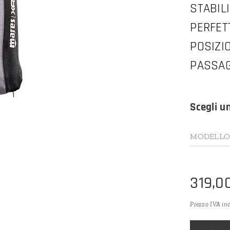
STABIL
PERFET
POSIZI
PASSAG
Scegli u
MODELL
319,0
Prezzo IVA in