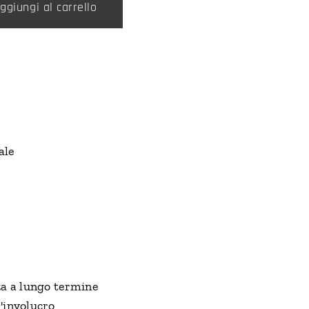
ggiungi al carrello
ale
nza a lungo termine
l'involucro