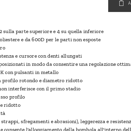
A
2 sulla parte superiore e 4 su quella inferiore
oliestere e da 600D per le parti non esposte
ero
istenza e cursore con denti allungati
a posizionati in modo da consentire una regolazione ottim
K con pulsanti in metallo
a profilo rotondo e diametro ridotto
non interferisce con il primo stadio
asso profilo
e ridotto
ità
a strappi, sfregamenti e abrasioni), leggerezza e resiste
he consente l'alloggiamento della bombola all'interno del