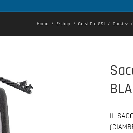
Home
E-shop
Corsi Pro SSI
Corsi
Sac
BLA
IL SAC
(CIAMB