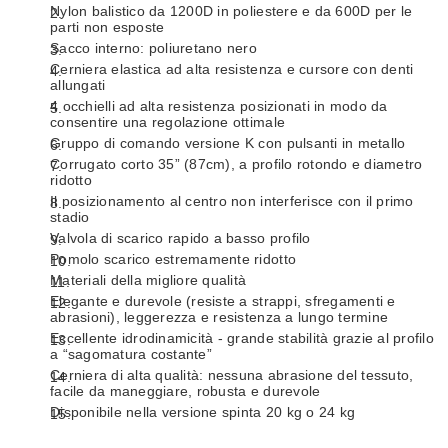
Nylon balistico da 1200D in poliestere e da 600D per le
parti non esposte
Sacco interno: poliuretano nero
Cerniera elastica ad alta resistenza e cursore con denti
allungati
4 occhielli ad alta resistenza posizionati in modo da
consentire una regolazione ottimale
Gruppo di comando versione K con pulsanti in metallo
Corrugato corto 35” (87cm), a profilo rotondo e diametro
ridotto
Il posizionamento al centro non interferisce con il primo
stadio
Valvola di scarico rapido a basso profilo
Pomolo scarico estremamente ridotto
Materiali della migliore qualità
Elegante e durevole (resiste a strappi, sfregamenti e
abrasioni), leggerezza e resistenza a lungo termine
Eccellente idrodinamicità - grande stabilità grazie al profilo
a “sagomatura costante”
Cerniera di alta qualità: nessuna abrasione del tessuto,
facile da maneggiare, robusta e durevole
Disponibile nella versione spinta 20 kg o 24 kg