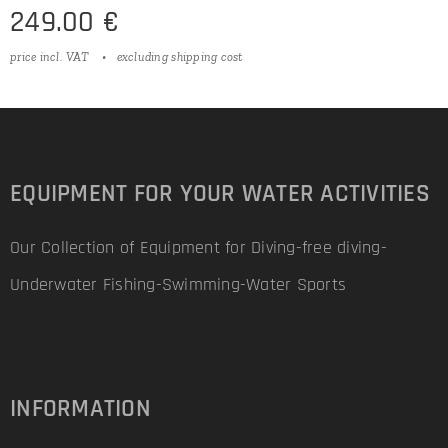
249.00
€
price incl. VAT
excluding shipping cost
EQUIPMENT FOR YOUR WATER ACTIVITIES
Our Collection of Equipment for Diving-free diving-
Underwater Fishing-Swimming-Water Sports
INFORMATION