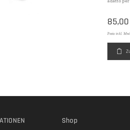
adatto per
85,00
Preis inkl. Mw
Z
ATIONEN
Shop