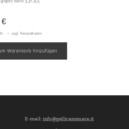
 gopro hero 3,3+,4,5
€
St.
zzgl. Versandkosten
um Warenkorb hinzufügen
E-mail:
info@pellicanomare.it