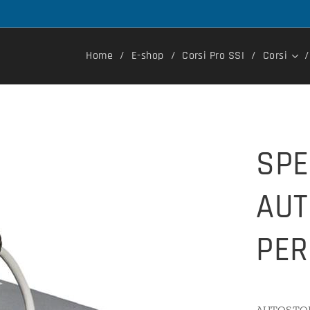
Home
E-shop
Corsi Pro SSI
Corsi
SPE
AUT
PER
AUTOSTOP,