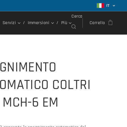
IT
Cerca
Servizi
Immersioni
Più
Carrello
GNIMENTO
OMATICO COLTRI
 MCH-6 EM
 consente lo spegnimento automatico del