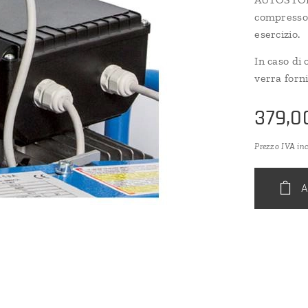
compressor
esercizio.
In caso di
verra forn
379,0
Prezzo IVA in
A