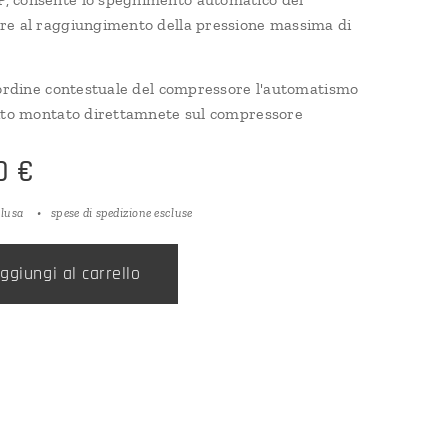
e al raggiungimento della pressione massima di
 ordine contestuale del compressore l'automatismo
ito montato direttamnete sul compressore
0
€
clusa
spese di spedizione escluse
ggiungi al carrello