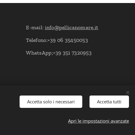
E-mail:
info@pellicanomare.it
Telefono:+39 06 35450053
WhatsApp;+39 351 7320953
Accetta solo i necessari
Accetta tutti
Apri le impostazioni avanzate
Lingue
Italiano
English
Deutsch