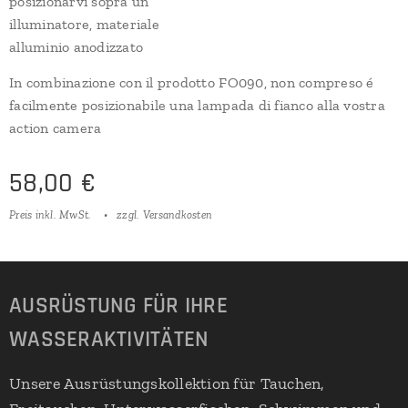
posizionarvi sopra un
illuminatore, materiale
alluminio anodizzato
In combinazione con il prodotto FO090, non compreso é
facilmente posizionabile una lampada di fianco alla vostra
action camera
58,00
€
Preis inkl. MwSt.
zzgl. Versandkosten
AUSRÜSTUNG FÜR IHRE
WASSERAKTIVITÄTEN
Unsere Ausrüstungskollektion für Tauchen,