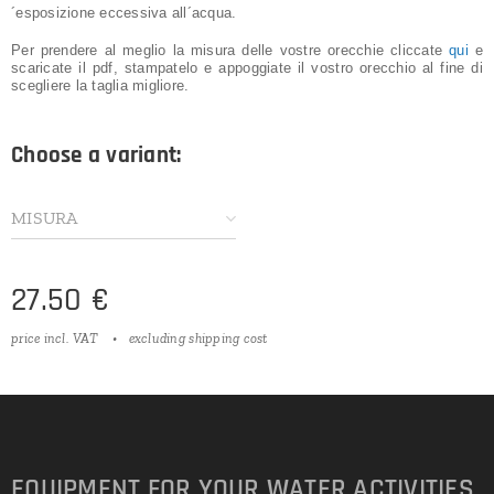
´esposizione eccessiva all´acqua.
Per prendere al meglio la misura delle vostre orecchie cliccate
qui
e
scaricate il pdf, stampatelo e appoggiate il vostro orecchio al fine di
scegliere la taglia migliore.
Choose a variant:
MISURA
27.50
€
price incl. VAT
excluding shipping cost
EQUIPMENT FOR YOUR WATER ACTIVITIES