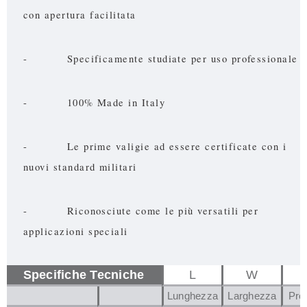
con apertura facilitata
- Specificamente studiate per uso professionale
- 100% Made in Italy
- Le prime valigie ad essere certificate con i
nuovi standard militari
- Riconosciute come le più versatili per
applicazioni speciali
Specifiche Tecniche
L
W
Lunghezza
Larghezza
Pro