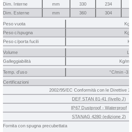
Dim. Interne
mm
330
234
Dim. Esterne
mm
360
304
Peso vuota
Kg 
Peso c/spugna
Kg 
Peso c/porta fucili
Kg
Volume
Lt
Galleggiabilità
Kg/ma
Temp. d'uso
°C/min -33
Certificazioni
2002/95/EC Conformità con le Direttive 
DEF STAN 81-41 (livello J)
IP67 Dustproof - Waterproof
STANAG 4280 (edizione 2)
Fornita con spugna precubettata