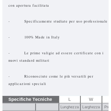
con apertura facilitata
- Specificamente studiate per uso professionale
- 100% Made in Italy
- Le prime valigie ad essere certificate con i
nuovi standard militari
- Riconosciute come le più versatili per
applicazioni speciali
Specifiche Tecniche
L
W
Lunghezza
Larghezza
Pro