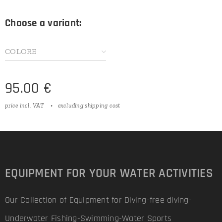
Choose a variant:
COLORE
95.00
€
price incl. VAT
excluding shipping cost
EQUIPMENT FOR YOUR WATER ACTIVITIES
Our Collection of Equipment for Diving-free diving-
Underwater Fishing-Swimming-Water Sports