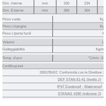
Dim. Interne
mm
330
234
Dim. Esterne
mm
360
304
Peso vuota
Kg 
Peso c/spugna
Kg 
Peso c/porta fucili
Kg
Volume
Lt
Galleggiabilità
Kg/ma
Temp. d'uso
°C/min -33
Certificazioni
2002/95/EC Conformità con le Direttive 
DEF STAN 81-41 (livello J)
IP67 Dustproof - Waterproof
STANAG 4280 (edizione 2)