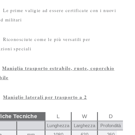
rime valigie ad essere certificate con i nuovi
d militari
nosciute come le più versatili per
zioni speciali
Maniglia trasporto estrabile, ruote, coperchio
-
bile
Maniglie laterali per trasporto a 2
-
fiche Tecniche
L
W
D
Lunghezza
Larghezza
Profondità
Cop
e
mm
1080
620
260