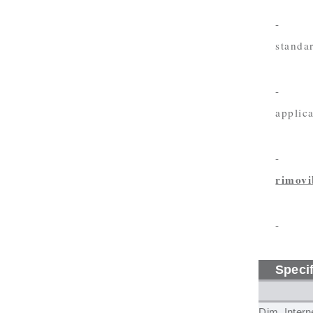
- Le p
standar
- Rico
applica
rimovi
Speci
Dim. Intern