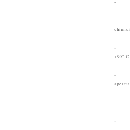
- Vali
- A te
chimici
- Resi
+90° C
- Valv
apertur
- Spec
- 10