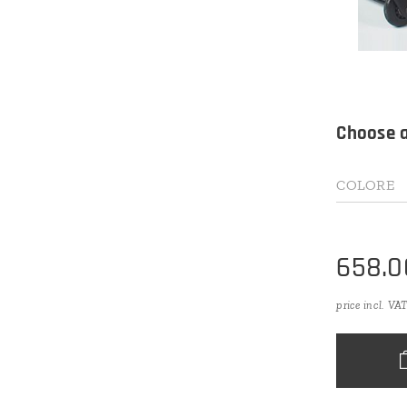
Choose a
COLORE
658.0
price incl. VA