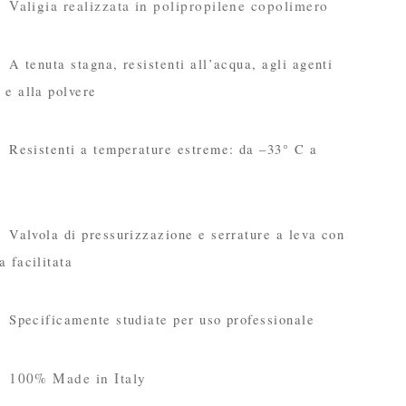
gia realizzata in polipropilene copolimero
nuta stagna, resistenti all’acqua, agli agenti
 e alla polvere
stenti a temperature estreme: da –33° C a
ola di pressurizzazione e serrature a leva con
a facilitata
ificamente studiate per uso professionale
0% Made in Italy