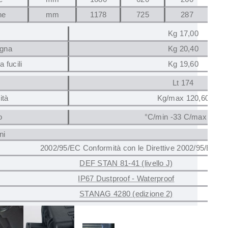
ne
mm
1178
725
287
Kg 17,00
ugna
Kg 20,40
 fucili
Kg 19,60
Lt 174
ità
Kg/max 120,60
o
°C/min -33 C/max +90
ni
2002/95/EC Conformità con le Direttive 2002/95/EC
DEF STAN 81-41 (livello J)
IP67 Dustproof - Waterproof
STANAG 4280 (edizione 2)