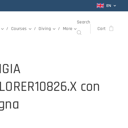
EN
Search
Courses
Diving
More
Cart
IGIA
LORER10826.X con
gna