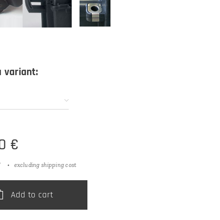
 variant:
0
€
T
excluding shipping cost
Add to cart