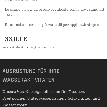
- Le prime valigie ad essere certificate con i nuovi standard
militari
- Riconosciute come le più versatili per applicazioni speciali
133,00
€
Preis inkl. MwSt.
zzgl. Versandkosten
AUSRÜSTUNG FÜR IHRE
WASSERAKTIVITÄTEN
Unsere Ausrüstungskollektion für Tauchen,
Freitauchen, Unterwasserfischen, Schwimmen und
Wassersport