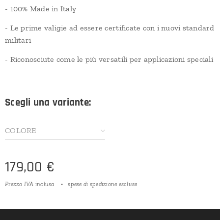
- 100% Made in Italy
- Le prime valigie ad essere certificate con i nuovi standard
militari
- Riconosciute come le più versatili per applicazioni speciali
Scegli una variante:
COLORE
179,00
€
Prezzo IVA inclusa
spese di spedizione escluse