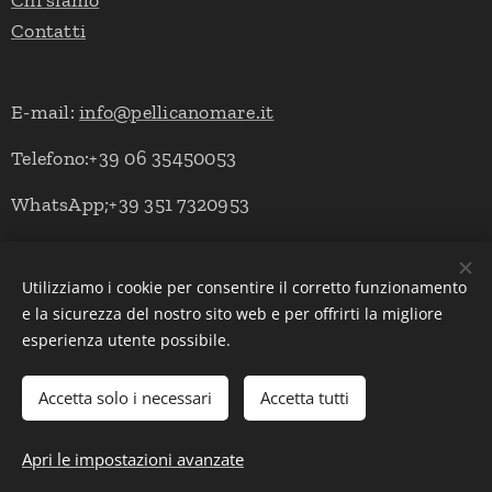
Chi siamo
Contatti
E-mail:
info@pellicanomare.it
Telefono:+39 06 35450053
WhatsApp;+39 351 7320953
Utilizziamo i cookie per consentire il corretto funzionamento
Powered by Pellicano Mare
Cookies
e la sicurezza del nostro sito web e per offrirti la migliore
esperienza utente possibile.
Lingue
Italiano
English
Deutsch
Accetta solo i necessari
Accetta tutti
Aggiungi al carrello
Apri le impostazioni avanzate