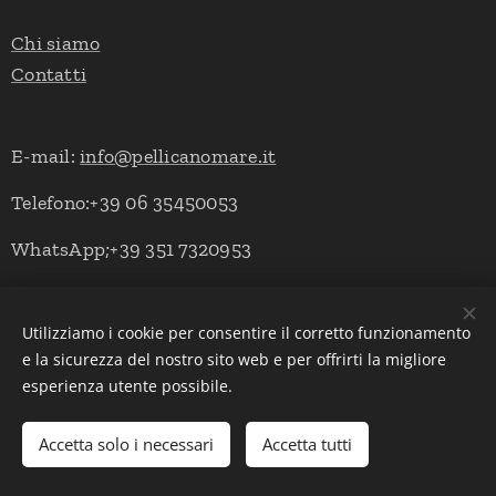
Chi siamo
Contatti
E-mail:
info@pellicanomare.it
Telefono:+39 06 35450053
WhatsApp;+39 351 7320953
Utilizziamo i cookie per consentire il corretto funzionamento
Powered by Pellicano Mare
Cookies
e la sicurezza del nostro sito web e per offrirti la migliore
esperienza utente possibile.
Lingue
Italiano
English
Deutsch
Accetta solo i necessari
Accetta tutti
Aggiungi al carrello