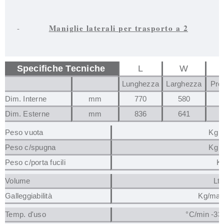
Maniglie laterali per trasporto a 2
-
Specifiche Tecniche
L
W
Lunghezza
Larghezza
Pro
Dim. Interne
mm
770
580
Dim. Esterne
mm
836
641
Peso vuota
Kg 1
Peso c/spugna
Kg 1
Peso c/porta fucili
Kg
Volume
Lt 
Galleggiabilità
Kg/max
Temp. d'uso
°C/min -33