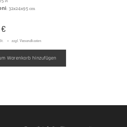
75 lt
oni
: 32x24x95 cm
€
St.
zzgl. Versandkosten
um Warenkorb hinzufügen