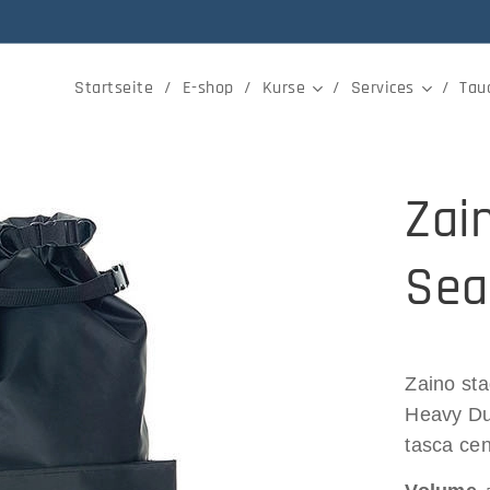
Startseite
E-shop
Kurse
Services
Tau
Zai
Sea
Zaino st
Heavy Dut
tasca cent