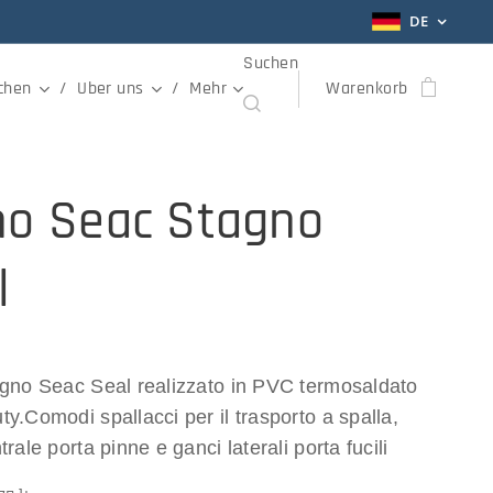
DE
Suchen
chen
Uber uns
Mehr
Warenkorb
no Seac Stagno
l
agno Seac Seal realizzato in PVC termosaldato
y.Comodi spallacci per il trasporto a spalla,
rale porta pinne e ganci laterali porta fucili