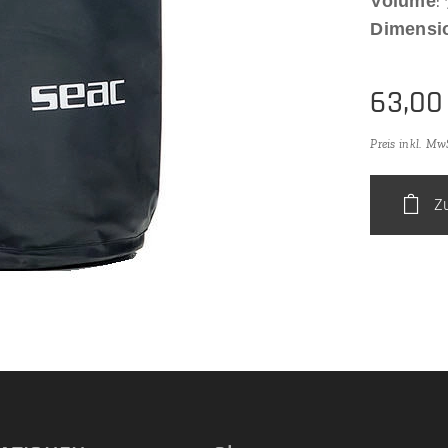
Volume
: 
Dimensi
63,00
Preis inkl. Mw
Z